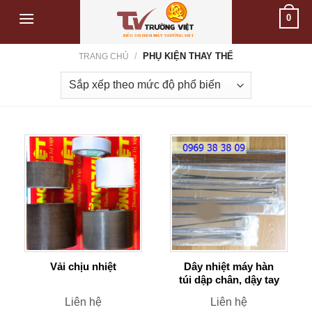
Skip
0
to
content
/
PHỤ KIỆN THAY THẾ
TRANG CHỦ
Vải chịu nhiệt
Dây nhiệt máy hàn
túi dập chân, dậy tay
Liên hệ
Liên hệ