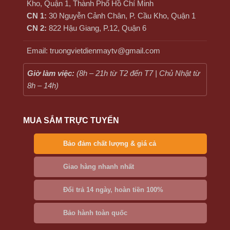
Kho, Quận 1, Thành Phố Hồ Chí Minh
CN 1:
30 Nguyễn Cảnh Chân, P. Cầu Kho, Quận 1
CN 2:
822 Hậu Giang, P.12, Quận 6
Email: truongvietdienmaytv@gmail.com
Giờ làm việc:
(8h – 21h từ T2 đến T7 | Chủ Nhật từ
8h – 14h)
MUA SẮM TRỰC TUYẾN
Bảo đảm chất lượng & giá cả
Giao hàng nhanh nhất
Đổi trả 14 ngày, hoàn tiền 100%
Bảo hành toàn quốc