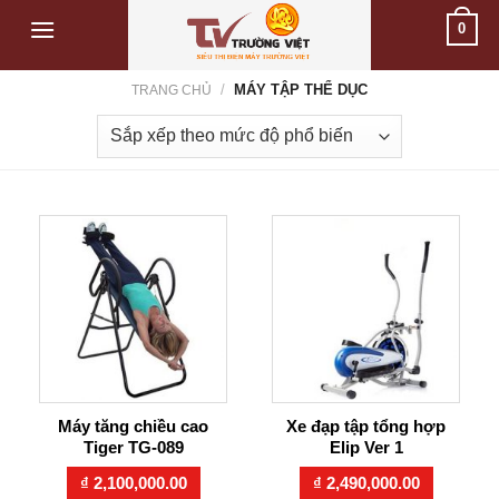
Skip
0
to
content
/
MÁY TẬP THỂ DỤC
TRANG CHỦ
Máy tăng chiều cao
Xe đạp tập tổng hợp
Tiger TG-089
Elip Ver 1
₫
2,100,000.00
₫
2,490,000.00