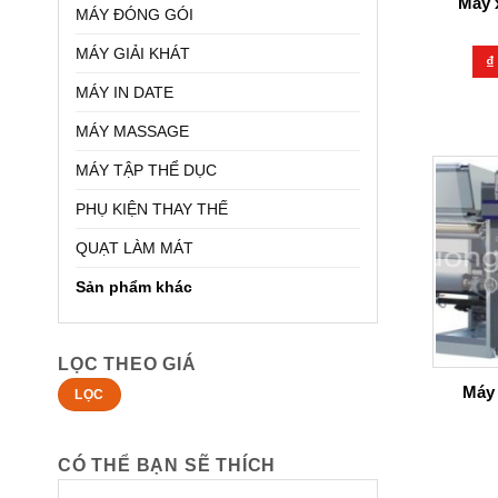
Máy x
MÁY ĐÓNG GÓI
MÁY GIẢI KHÁT
₫
MÁY IN DATE
MÁY MASSAGE
MÁY TẬP THỂ DỤC
PHỤ KIỆN THAY THẾ
QUẠT LÀM MÁT
Sản phẩm khác
LỌC THEO GIÁ
Giá
Giá
Máy 
LỌC
tối
tối
thiểu
đa
CÓ THỂ BẠN SẼ THÍCH