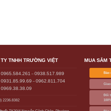
TY TNHH TRƯỜNG VIỆT
MUA SẮM 
0965.584.261
0938.517.989
Bảo 
–
0931.85.99.69
0962.811.704
–
Giao
0969.38.38.09
Đổi 
) 2236.8382
100
thuế:
TK30/4 Nguyễn Cảnh Chân, Phường