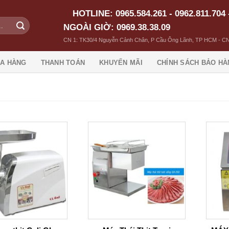
HOTLINE: 0965.584.261 - 0962.811.704 
NGOÀI GIỜ: 0969.38.38.09
CN 1: TK30/4 Nguyễn Cảnh Chân, P Cầu Ông Lãnh, TP HCM - CN
A HÀNG
THANH TOÁN
KHUYẾN MÃI
CHÍNH SÁCH BẢO HÀ