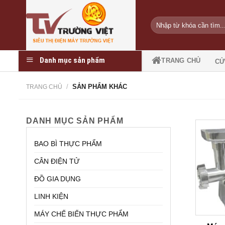
Skip
to
Tìm
content
kiếm:
Danh mục sản phẩm
TRANG CHỦ
CỬ
/
SẢN PHẨM KHÁC
TRANG CHỦ
DANH MỤC SẢN PHẨM
BAO BÌ THỰC PHẨM
CÂN ĐIỆN TỬ
ĐỒ GIA DỤNG
LINH KIỆN
MÁY CHẾ BIẾN THỰC PHẨM