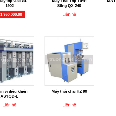
ay thịt Gali GL-
Máy Thái Thịt Tươi
MÁY
1902
Sống QX-240
1,950,000.00
Liên hệ
in vi điều khiển
Máy thổi chai HZ 90
ASYQD-E
Liên hệ
Liên hệ