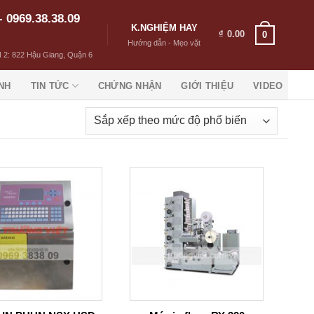
- 0969.38.38.09
K.NGHIỆM HAY
₫
0.00
0
Hướng dẫn - Mẹo vặt
 2: 822 Hậu Giang, Quận 6
NH
TIN TỨC
CHỨNG NHẬN
GIỚI THIỆU
VIDEO