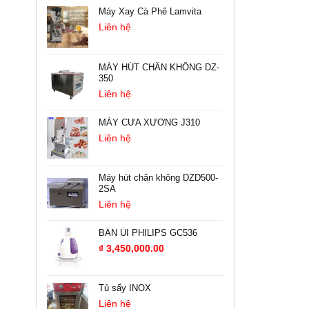
Máy Xay Cà Phê Lamvita
Liên hệ
MÁY HÚT CHÂN KHÔNG DZ-
350
Liên hệ
MÁY CƯA XƯƠNG J310
Liên hệ
Máy hút chân không DZD500-
2SA
Liên hệ
BÀN ỦI PHILIPS GC536
₫
3,450,000.00
Tủ sấy INOX
Liên hệ