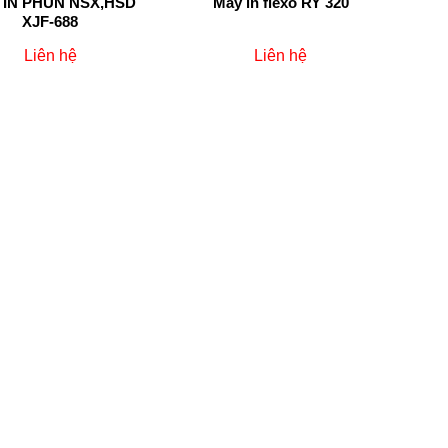
 IN PHUN NSX,HSD
Máy in flexo RY 320
XJF-688
Liên hệ
Liên hệ