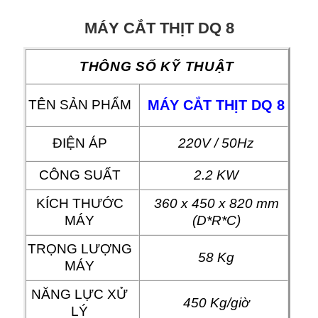
MÁY CẮT THỊT DQ 8
THÔNG SỐ KỸ THUẬT
TÊN SẢN PHẨM
MÁY CẮT THỊT DQ 8
ĐIỆN ÁP
220V / 50Hz
CÔNG SUẤT
2.2 KW
KÍCH THƯỚC
360 x 450 x 820 mm
MÁY
(D*R*C)
TRỌNG LƯỢNG
58 Kg
MÁY
NĂNG LỰC XỬ
450 Kg/giờ
LÝ