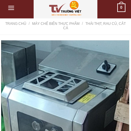
Skip
0
to
content
/
/
TRANG CHỦ
MÁY CHẾ BIẾN THỰC PHẨM
THÁI THỊT, RAU CỦ, CẮT
CÁ