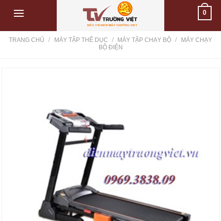
Skip
0
to
content
/
/
/
TRANG CHỦ
MÁY TẬP THỂ DỤC
MÁY TẬP CHẠY BỘ
MÁY CHẠY
BỘ ĐIỆN