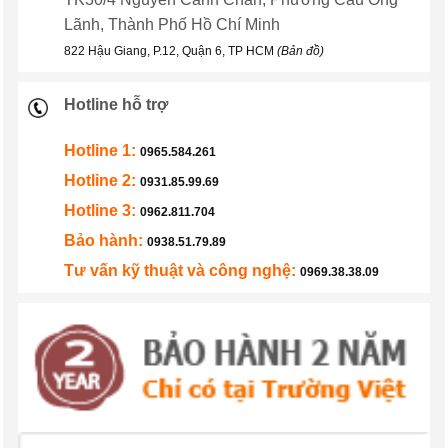
Lãnh, Thành Phố Hồ Chí Minh
822 Hậu Giang, P.12, Quận 6, TP HCM
(Bản đồ)
Hotline hỗ trợ
Hotline 1:
0965.584.261
Hotline 2:
0931.85.99.69
Hotline 3:
0962.811.704
Bảo hành:
0938.51.79.89
Tư vấn kỹ thuật và công nghệ:
0969.38.38.09