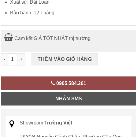
Xuất sứ: Đài Loan
Bảo hành: 12 Tháng
Cam kết GIÁ TỐT NHẤT thị trường
Máy chạy bộ điện GoodFor XD-530AC số lượng
THÊM VÀO GIỎ HÀNG
0965.584.261
NHẮN SMS
Showroom
Trường Việt
TK30/4 Nguyễn Cảnh Chân, Phường Cầu Ông