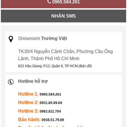
0965.584.261
NHẮN SMS
Showroom
Trường Việt
TK30/4 Nguyễn Cảnh Chân, Phường Cầu Ông
Lãnh, Thành Phố Hồ Chí Minh
822 Hậu Giang, P.12, Quận 6, TP HCM
(Bản đồ)
Hotline hỗ trợ
Hotline 1:
0965.584.261
Hotline 2:
0931.85.99.69
Hotline 3:
0962.811.704
Bảo hành:
0938.51.79.89