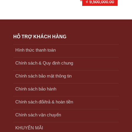
Giá
Giá
₫
9,500,000.00
gốc
hiện
là:
tại
₫ 10,500,000.00.
là:
₫ 9,50
HỖ TRỢ KHÁCH HÀNG
Hình thức thanh toán
Chính sách & Quy định chung
Chính sách bảo mật thông tin
Chính sách bảo hành
Chính sách đổi/trả & hoàn tiền
Chính sách vận chuyển
KHUYẾN MÃI