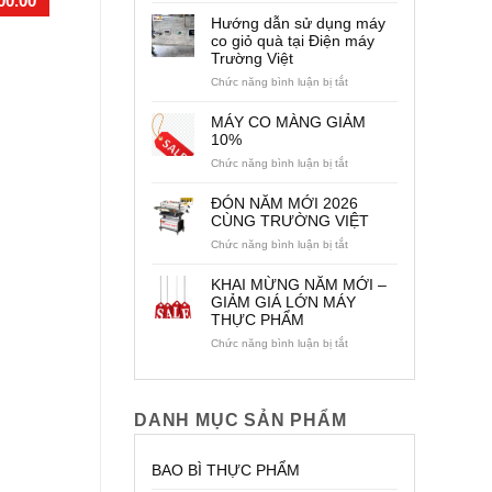
00.00
₫
1,500,000.00
₫
1,
HỢP
Hướng dẫn sử dụng máy
CÁC
co giỏ quà tại Điện máy
DÒNG
Trường Việt
MÁY/
TỦ
ở
Chức năng bình luận bị tắt
SẤY
Hướng
NHIỆT
dẫn
MÁY CO MÀNG GIẢM
TRƯỜNG
sử
10%
VIỆT
dụng
ở
Chức năng bình luận bị tắt
máy
MÁY
co
CO
giỏ
ĐÓN NĂM MỚI 2026
MÀNG
quà
CÙNG TRƯỜNG VIỆT
GIẢM
tại
ở
Chức năng bình luận bị tắt
10%
Điện
ĐÓN
máy
NĂM
Trường
KHAI MỪNG NĂM MỚI –
MỚI
Việt
GIẢM GIÁ LỚN MÁY
2026
THỰC PHẨM
CÙNG
TRƯỜNG
ở
Chức năng bình luận bị tắt
VIỆT
KHAI
MỪNG
NĂM
MỚI
DANH MỤC SẢN PHẨM
–
GIẢM
GIÁ
BAO BÌ THỰC PHẨM
LỚN
MÁY