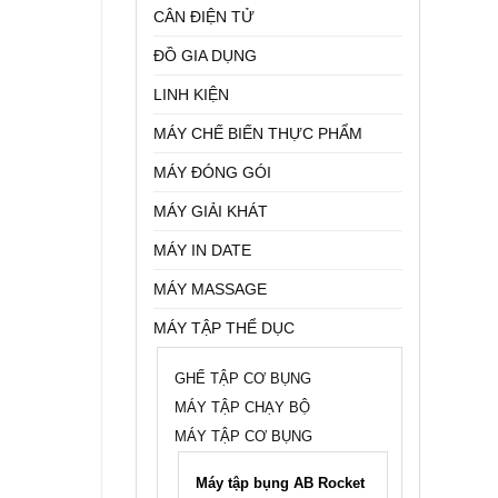
CÂN ĐIỆN TỬ
THỰC
PHẨM
ĐỒ GIA DỤNG
LINH KIỆN
MÁY CHẾ BIẾN THỰC PHẨM
MÁY ĐÓNG GÓI
MÁY GIẢI KHÁT
MÁY IN DATE
MÁY MASSAGE
MÁY TẬP THỂ DỤC
GHẾ TẬP CƠ BỤNG
MÁY TẬP CHẠY BỘ
MÁY TẬP CƠ BỤNG
Máy tập bụng AB Rocket