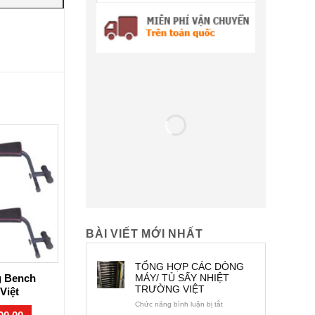
BÀI VIẾT MỚI NHẤT
TỔNG HỢP CÁC DÒNG
g Bench
Máy tập tổng hợp Six
Máy tập 
MÁY/ TỦ SẤY NHIỆT
TRƯỜNG VIỆT
Việt
Pack Care Việt Nam
E
ở
Chức năng bình luận bị tắt
TỔNG