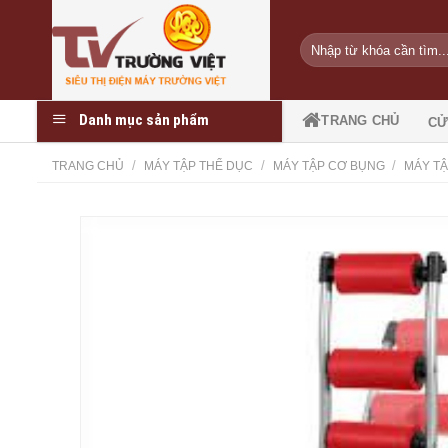
Skip
to
Tìm
content
kiếm:
Danh mục sản phẩm
TRANG CHỦ
CỬ
/
/
/
TRANG CHỦ
MÁY TẬP THỂ DỤC
MÁY TẬP CƠ BỤNG
MÁY T