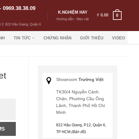
- 0969.38.38.09
K.NGHIỆM HAY
₫
0.00
0
Hướng dẫn - Mẹo vặt
 2: 822 Hậu Giang, Quận 6
NH
TIN TỨC
CHỨNG NHẬN
GIỚI THIỆU
VIDEO
et
Showroom
Trường Việt
TK30/4 Nguyễn Cảnh
Chân, Phường Cầu Ông
Lãnh, Thành Phố Hồ Chí
g
Minh
822 Hậu Giang, P.12, Quận 6,
MS
TP HCM
(Bản đồ)