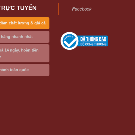
TRỰC TUYẾN
Facebook
đảm chất lượng & giá cả
 hàng nhanh nhất
trả 14 ngày, hoàn tiền
%
hành toàn quốc