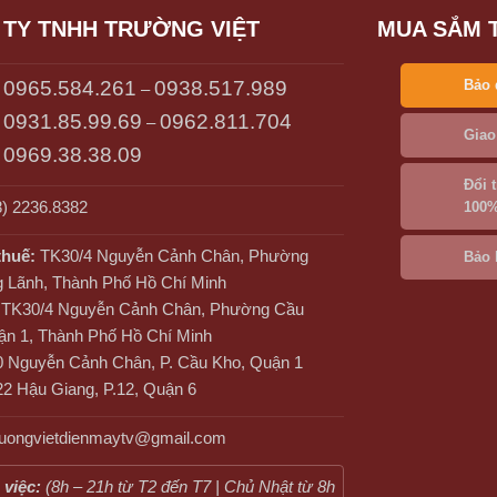
TY TNHH TRƯỜNG VIỆT
MUA SẮM 
0965.584.261
0938.517.989
Bảo 
–
0931.85.99.69
0962.811.704
–
Giao
0969.38.38.09
Đổi 
) 2236.8382
100
thuế:
TK30/4 Nguyễn Cảnh Chân, Phường
Bảo 
 Lãnh, Thành Phố Hồ Chí Minh
TK30/4 Nguyễn Cảnh Chân, Phường Cầu
ận 1, Thành Phố Hồ Chí Minh
 Nguyễn Cảnh Chân, P. Cầu Kho, Quận 1
2 Hậu Giang, P.12, Quận 6
truongvietdienmaytv@gmail.com
 việc:
(8h – 21h từ T2 đến T7 | Chủ Nhật từ 8h