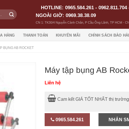
HOTLINE: 0965.584.261 - 0962.811.704 
NGOÀI GIỜ: 0969.38.38.09
CN 1: TK30/4 Nguyễn Cảnh Chân, P Cầu Ông Lãnh, TP HCM - CN
A HÀNG
THANH TOÁN
KHUYẾN MÃI
CHÍNH SÁCH BẢO HÀ
ẬP BỤNG AB ROCKET
Máy tập bụng AB Rock
Liên hệ
Cam kết GIÁ TỐT NHẤT thị trườn
0965.584.261
NHẮN S