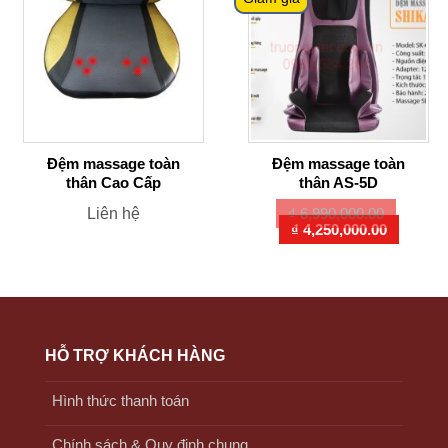
Đệm massage toàn
Đệm massage toàn
thân Cao Cấp
thân AS-5D
Liên hệ
₫
6,990,000.00
Giá
Giá
₫
4,250,000.00
gốc
hiện
là:
tại
₫ 6,990,000.00.
là:
₫ 4,25
HỖ TRỢ KHÁCH HÀNG
Hình thức thanh toán
Chính sách & Quy định chung