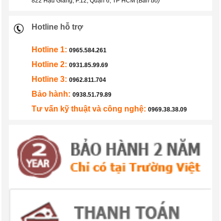
822 Hậu Giang, P.12, Quận 6, TP HCM
(Bản đồ)
Hotline hỗ trợ
Hotline 1:
0965.584.261
Hotline 2:
0931.85.99.69
Hotline 3:
0962.811.704
Bảo hành:
0938.51.79.89
Tư vấn kỹ thuật và công nghệ:
0969.38.38.09