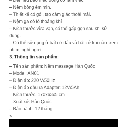
– Đèn led báo hiệu động cơ làm việc.
– Nệm bông êm mịn.
– Thiết kế có gối, tạo cảm giác thoải mái.
– Nệm ga có lỗ thoáng khí
– Kích thước vừa vặn, có thể gấp gọn sau khi sử
dụng.
– Có thể sử dụng ở bất cứ đâu và bất cứ khi nào: xem
phim, nghỉ ngơi..
3. Thông tin sản phẩm:
– Tên sản phẩm: Nệm massage Hàn Quốc
– Model: AN01
– Điện áp: 220 V/50Hz
– Điện áp đầu ra Adapter: 12V/5Ah
– Kích thước: 170x63x5 cm
– Xuất xứ: Hàn Quốc
– Bảo hành: 12 tháng
<