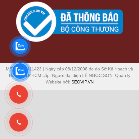
MST: 0306411423 | Ngày cấp 08/12/2008 do do Sở Kế Hoạch và
Đầu Tư TP.HCM cấp. Người đại diện:LÊ NGỌC SƠN. Quản lý
Website bởi:
SEOVIP.VN