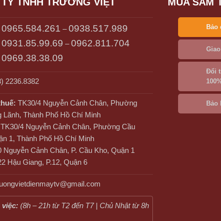
TY TNHH TRƯỜNG VIỆT
MUA SẮM 
0965.584.261
0938.517.989
Bảo 
–
0931.85.99.69
0962.811.704
–
Giao
0969.38.38.09
Đổi 
) 2236.8382
100
thuế:
TK30/4 Nguyễn Cảnh Chân, Phường
Bảo 
 Lãnh, Thành Phố Hồ Chí Minh
TK30/4 Nguyễn Cảnh Chân, Phường Cầu
ận 1, Thành Phố Hồ Chí Minh
 Nguyễn Cảnh Chân, P. Cầu Kho, Quận 1
2 Hậu Giang, P.12, Quận 6
truongvietdienmaytv@gmail.com
 việc:
(8h – 21h từ T2 đến T7 | Chủ Nhật từ 8h