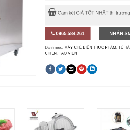
Cam kết GIÁ TỐT NHẤT thị trườn
0965.584.261
NHẮN S
Danh mục:
MÁY CHẾ BIẾN THỰC PHẨM
,
TỦ HẤ
CHIÊN, TẠO VIÊN