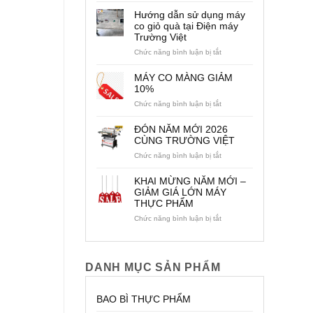
HỢP
Hướng dẫn sử dụng máy
CÁC
co giỏ quà tại Điện máy
DÒNG
Trường Việt
MÁY/
TỦ
ở
Chức năng bình luận bị tắt
SẤY
Hướng
NHIỆT
dẫn
MÁY CO MÀNG GIẢM
TRƯỜNG
sử
10%
VIỆT
dụng
ở
Chức năng bình luận bị tắt
máy
MÁY
co
CO
giỏ
ĐÓN NĂM MỚI 2026
MÀNG
quà
CÙNG TRƯỜNG VIỆT
GIẢM
tại
ở
Chức năng bình luận bị tắt
10%
Điện
ĐÓN
máy
NĂM
Trường
KHAI MỪNG NĂM MỚI –
MỚI
Việt
GIẢM GIÁ LỚN MÁY
2026
THỰC PHẨM
CÙNG
TRƯỜNG
ở
Chức năng bình luận bị tắt
VIỆT
KHAI
MỪNG
NĂM
MỚI
DANH MỤC SẢN PHẨM
–
GIẢM
GIÁ
BAO BÌ THỰC PHẨM
LỚN
MÁY