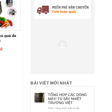
củ quả đa
Máy xay thịt YQ-12
Máy làm 
g
hệ
₫
3,450,000.00
L
BÀI VIẾT MỚI NHẤT
TỔNG HỢP CÁC DÒNG
MÁY/ TỦ SẤY NHIỆT
TRƯỜNG VIỆT
ở
Chức năng bình luận bị tắt
TỔNG