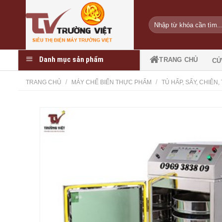
Skip
to
Tìm
content
kiếm:
Danh mục sản phẩm
TRANG CHỦ
CỬ
/
/
TRANG CHỦ
MÁY CHẾ BIẾN THỰC PHẨM
TỦ HẤP, SẤY, CHIÊN,