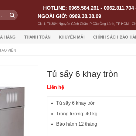
HOTLINE: 0965.584.261 - 0962.811.704 
NGOÀI GIỜ: 0969.38.38.09
CN 1: TK30/4 Nguyễn Cảnh Chân, P Cầu Ông Lãnh, TP HCM - CN
A HÀNG
THANH TOÁN
KHUYẾN MÃI
CHÍNH SÁCH BẢO HÀ
 TẠO VIÊN
Tủ sấy 6 khay tròn
Liên hệ
Tủ sấy 6 khay tròn
Trọng lượng: 40 kg
Bảo hành 12 tháng