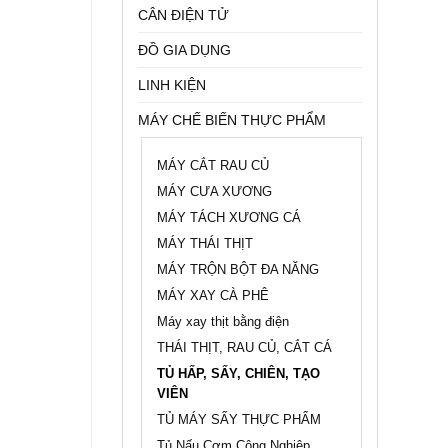
CÂN ĐIỆN TỬ
THỰC
PHẨM
ĐỒ GIA DỤNG
LINH KIỆN
MÁY CHẾ BIẾN THỰC PHẨM
MÁY CẮT RAU CỦ
MÁY CƯA XƯƠNG
MÁY TÁCH XƯƠNG CÁ
MÁY THÁI THỊT
MÁY TRỘN BỘT ĐA NĂNG
MÁY XAY CÀ PHÊ
Máy xay thịt bằng điện
THÁI THỊT, RAU CỦ, CẮT CÁ
TỦ HẤP, SẤY, CHIÊN, TẠO
VIÊN
TỦ MÁY SẤY THỰC PHẨM
Tủ Nấu Cơm Công Nghiệp