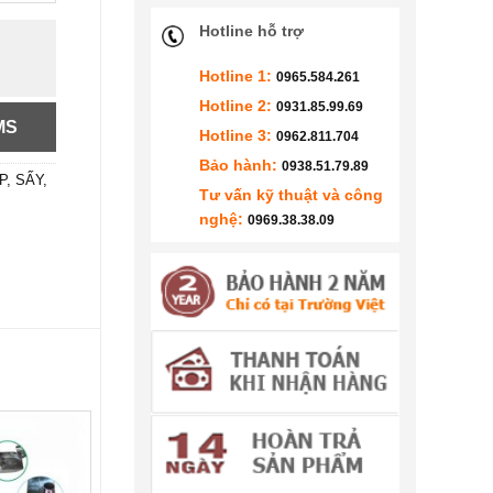
Hotline hỗ trợ
g
Hotline 1:
0965.584.261
Hotline 2:
0931.85.99.69
MS
Hotline 3:
0962.811.704
Bảo hành:
0938.51.79.89
P, SẤY,
Tư vấn kỹ thuật và công
nghệ:
0969.38.38.09