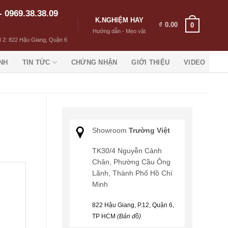
- 0969.38.38.09
K.NGHIỆM HAY
₫
0.00
0
Hướng dẫn - Mẹo vặt
 2: 822 Hậu Giang, Quận 6
NH
TIN TỨC
CHỨNG NHẬN
GIỚI THIỆU
VIDEO
Showroom
Trường Việt
TK30/4 Nguyễn Cảnh
Chân, Phường Cầu Ông
Lãnh, Thành Phố Hồ Chí
Minh
822 Hậu Giang, P.12, Quận 6,
TP HCM
(Bản đồ)