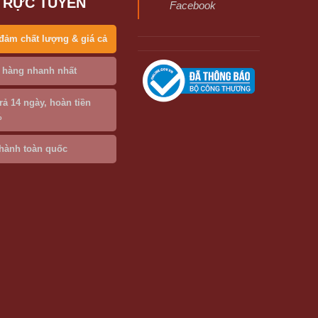
TRỰC TUYẾN
Facebook
đảm chất lượng & giá cả
 hàng nhanh nhất
trả 14 ngày, hoàn tiền
%
hành toàn quốc