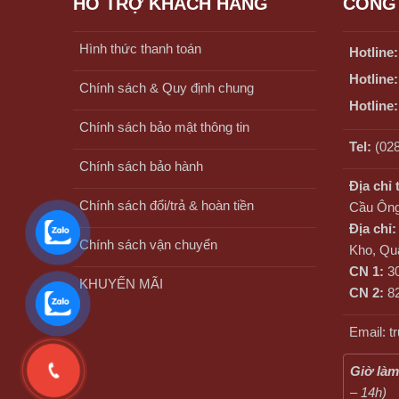
HỖ TRỢ KHÁCH HÀNG
CÔNG 
Hình thức thanh toán
Hotline:
Hotline:
Chính sách & Quy định chung
Hotline:
Chính sách bảo mật thông tin
Tel:
(028
Chính sách bảo hành
Địa chỉ 
Chính sách đổi/trả & hoàn tiền
Cầu Ông
Địa chỉ:
Chính sách vận chuyển
Kho, Qu
CN 1:
30
KHUYẾN MÃI
CN 2:
82
Email: 
Giờ làm
– 14h)