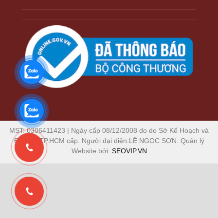
MST: 0306411423 | Ngày cấp 08/12/2008 do do Sở Kế Hoạch và
Đầu Tư TP.HCM cấp. Người đại diện:LÊ NGỌC SƠN. Quản lý
Website bởi:
SEOVIP.VN