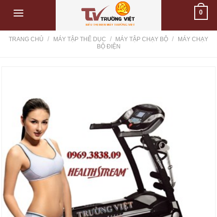
Skip
0
to
content
/
/
/
TRANG CHỦ
MÁY TẬP THỂ DỤC
MÁY TẬP CHẠY BỘ
MÁY CHẠY
BỘ ĐIỆN