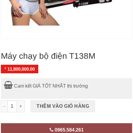
Máy chạy bộ điện T138M
₫
11,800,000.00
Cam kết GIÁ TỐT NHẤT thị trường
Máy chạy bộ điện T138M số lượng
THÊM VÀO GIỎ HÀNG
0965.584.261