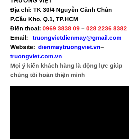
TRƯỜNG VIỆT
Địa chỉ: TK 30/4 Nguyễn Cảnh Chân
P.Cầu Kho, Q.1, TP.HCM
Điện thoại:
0969 3838 09
–
028 2236 8382
Email:
truongvietdienmay@gmail.com
Website:
dienmaytruongviet.vn
–
truongviet.
com.vn
Mọi ý kiến khách hàng là động lực giúp
chúng tôi hoàn thiện mình