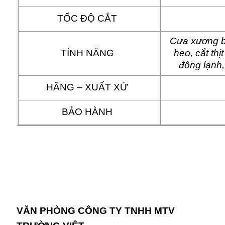
TỐC ĐỘ CẮT
Cưa xương b
TÍNH NĂNG
heo, cắt thị
đông lạnh,
HÃNG – XUẤT XỨ
BẢO HÀNH
VĂN PHÒNG CÔNG TY TNHH MTV