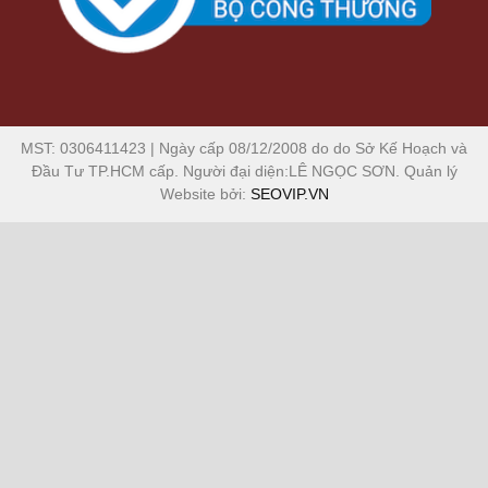
MST: 0306411423 | Ngày cấp 08/12/2008 do do Sở Kế Hoạch và
Đầu Tư TP.HCM cấp. Người đại diện:LÊ NGỌC SƠN. Quản lý
Website bởi:
SEOVIP.VN